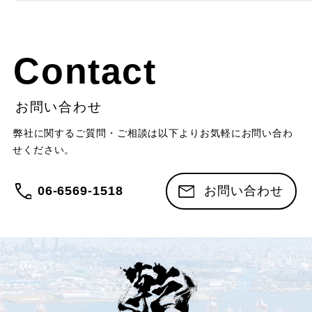
当社は、お客さまよりお預かりした個人情報を適切
に管理し、次のいずれかに該当する場合を除き、個
人情報を第三者に開示いたしません。
Contact
・お客さまの同意がある場合
・お客さまが希望されるサービスを行なうために当
社が業務を委託する業者に対して開示する場合
お問い合わせ
・法令に基づき開示することが必要である場合
弊社に関するご質問・ご相談は以下よりお気軽にお問い合わ
個人情報の安全対策
せください。
当社は、個人情報の正確性及び安全性確保のため
に、セキュリティに万全の対策を講じています。
06-6569-1518
お問い合わせ
ご本人の照会
お客さまがご本人の個人情報の照会・修正・削除な
どをご希望される場合には、ご本人であることを確
認の上、対応させていただきます。
法令、規範の遵守と見直し