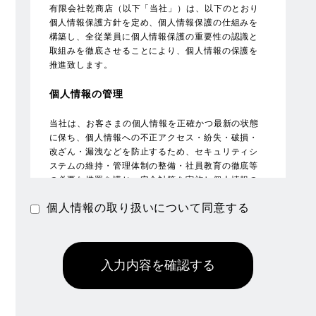
有限会社乾商店（以下「当社」）は、以下のとおり
個人情報保護方針を定め、個人情報保護の仕組みを
構築し、全従業員に個人情報保護の重要性の認識と
取組みを徹底させることにより、個人情報の保護を
推進致します。
個人情報の管理
当社は、お客さまの個人情報を正確かつ最新の状態
に保ち、個人情報への不正アクセス・紛失・破損・
改ざん・漏洩などを防止するため、セキュリティシ
ステムの維持・管理体制の整備・社員教育の徹底等
の必要な措置を講じ、安全対策を実施し個人情報の
厳重な管理を行ないます。
個人情報の取り扱いについて同意する
個人情報の利用目的
お客さまからお預かりした個人情報は、当社からの
ご連絡や業務のご案内やご質問に対する回答とし
て、電子メールや資料のご送付に利用いたします。
個人情報の第三者への開示・提供の禁止